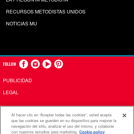
RECURSOS METODISTAS UNIDOS
NOTICIAS MU
FOLLOW
PUBLICIDAD
LEGAL
Al hacer clic en “Aceptar todas las cookies”, usted acepta
Comunicaciones Metodistas Unidas es una agencia de la
que las cookies se guarden en su dispositivo para mejorar la
navegación del sitio, analizar el uso del mismo, y colaborar
Iglesia Metodista Unida
con nuestros estudios para marketing.
Cookie policy