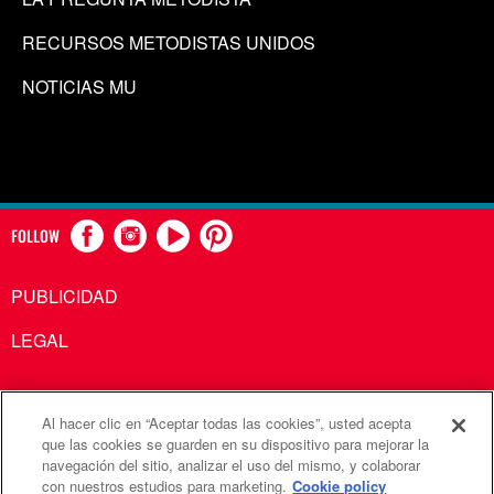
RECURSOS METODISTAS UNIDOS
NOTICIAS MU
FOLLOW
PUBLICIDAD
LEGAL
Al hacer clic en “Aceptar todas las cookies”, usted acepta
Comunicaciones Metodistas Unidas es una agencia de la
que las cookies se guarden en su dispositivo para mejorar la
navegación del sitio, analizar el uso del mismo, y colaborar
Iglesia Metodista Unida
con nuestros estudios para marketing.
Cookie policy