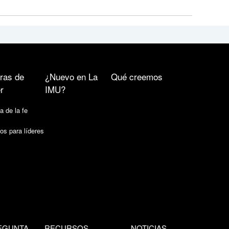
ras de
¿Nuevo en La
Qué creemos
r
IMU?
a de la fe
os para líderes
EGUNTA
RECURSOS
NOTICIAS