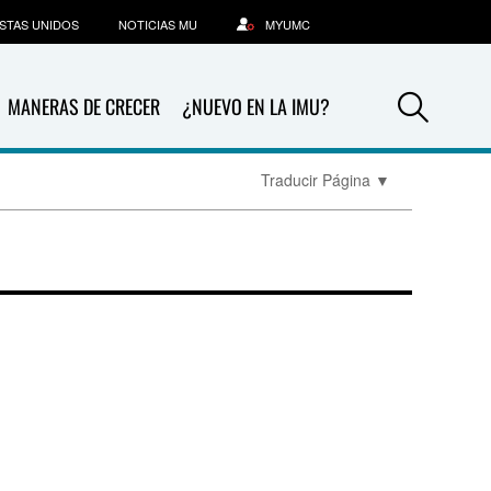
STAS UNIDOS
NOTICIAS MU
MYUMC
Sea
MANERAS DE CRECER
¿NUEVO EN LA IMU?
Traducir Página
▼