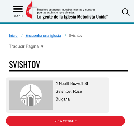
S
Menú
Inicio
Encuentra una iglesia
Svishtov
Traducir Página
▼
SVISHTOV
2 Neofit Bozveil St
Svishtov, Ruse
Bulgaria
VIEW WEBSITE