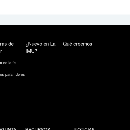
ras de
¿Nuevo en La
Qué creemos
r
IMU?
a de la fe
os para líderes
EGUNTA
RECURSOS
NOTICIAS