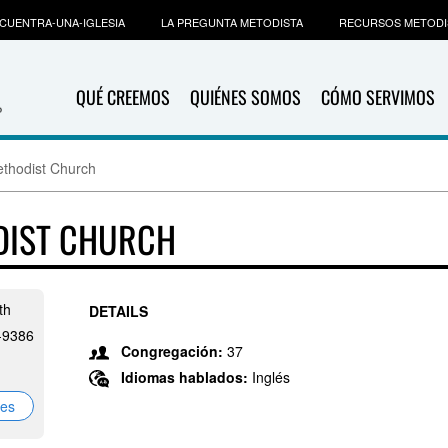
CUENTRA-UNA-IGLESIA
LA PREGUNTA METODISTA
RECURSOS METODI
QUÉ CREEMOS
QUIÉNES SOMOS
CÓMO SERVIMOS
ethodist Church
DIST CHURCH
th
DETAILS
6-9386
Congregación:
37
Idiomas hablados:
Inglés
nes