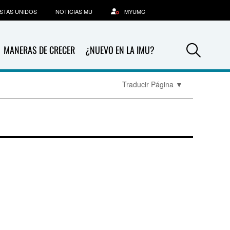
STAS UNIDOS
NOTICIAS MU
MYUMC
Sea
MANERAS DE CRECER
¿NUEVO EN LA IMU?
Traducir Página
▼