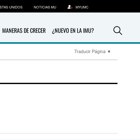
STAS UNIDOS
NOTICIAS MU
MYUMC
Sea
MANERAS DE CRECER
¿NUEVO EN LA IMU?
Traducir Página
▼