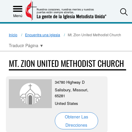
S
Menú
Inicio
Encuentra una iglesia
Mt. Zion United Methodist Church
Traducir Página
▼
MT. ZION UNITED METHODIST CHURCH
34780 Highway D
Salisbury, Missouri,
65281
United States
Obtener Las
Direcciones