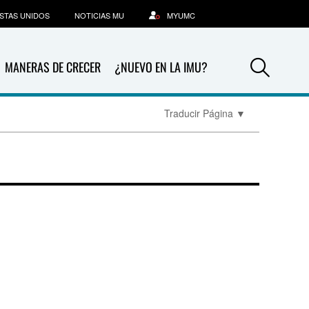
STAS UNIDOS
NOTICIAS MU
MYUMC
Sea
MANERAS DE CRECER
¿NUEVO EN LA IMU?
Traducir Página
▼