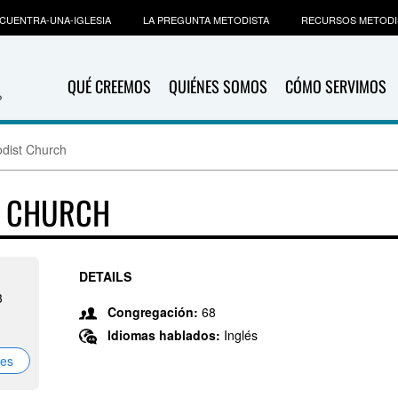
CUENTRA-UNA-IGLESIA
LA PREGUNTA METODISTA
RECURSOS METODI
QUÉ CREEMOS
QUIÉNES SOMOS
CÓMO SERVIMOS
dist Church
T CHURCH
DETAILS
3
Congregación:
68
Idiomas hablados:
Inglés
nes