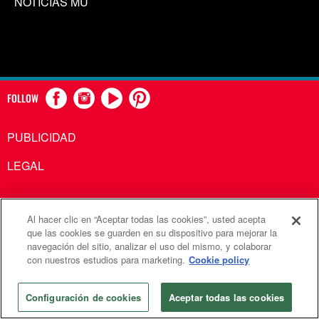
NOTICIAS MU
FOLLOW
PUBLICIDAD
LEGAL
Al hacer clic en “Aceptar todas las cookies”, usted acepta
Comunicaciones Metodistas Unidas es una agencia de la
que las cookies se guarden en su dispositivo para mejorar la
navegación del sitio, analizar el uso del mismo, y colaborar
Iglesia Metodista Unida
con nuestros estudios para marketing.
Cookie policy
©2026
Comunicaciones Metodistas Unidas. Reservados
todos los derechos
Configuración de cookies
Aceptar todas las cookies