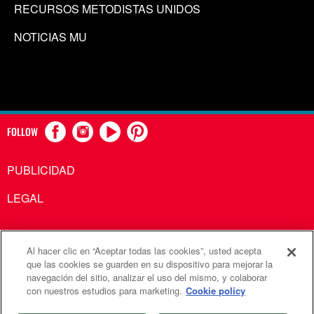
RECURSOS METODISTAS UNIDOS
NOTICIAS MU
FOLLOW
PUBLICIDAD
LEGAL
Al hacer clic en “Aceptar todas las cookies”, usted acepta
Comunicaciones Metodistas Unidas es una agencia de la
que las cookies se guarden en su dispositivo para mejorar la
navegación del sitio, analizar el uso del mismo, y colaborar
Iglesia Metodista Unida
con nuestros estudios para marketing.
Cookie policy
©2026
Comunicaciones Metodistas Unidas. Reservados