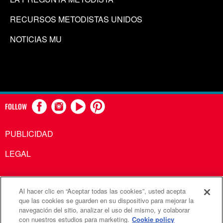
RECURSOS METODISTAS UNIDOS
NOTICIAS MU
FOLLOW
PUBLICIDAD
LEGAL
Al hacer clic en “Aceptar todas las cookies”, usted acepta
Comunicaciones Metodistas Unidas es una agencia de la
que las cookies se guarden en su dispositivo para mejorar la
navegación del sitio, analizar el uso del mismo, y colaborar
Iglesia Metodista Unida
con nuestros estudios para marketing.
Cookie policy