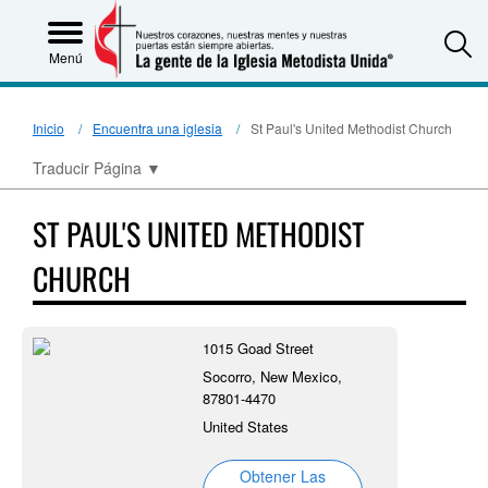
S
Menú
Inicio
Encuentra una iglesia
St Paul's United Methodist Church
Traducir Página
▼
ST PAUL'S UNITED METHODIST
CHURCH
1015 Goad Street
Socorro, New Mexico,
87801-4470
United States
Obtener Las