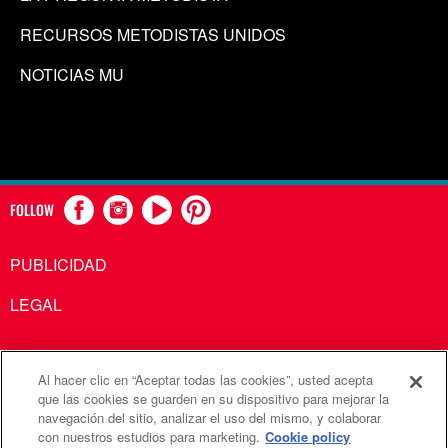
RECURSOS METODISTAS UNIDOS
NOTICIAS MU
FOLLOW
PUBLICIDAD
LEGAL
Al hacer clic en “Aceptar todas las cookies”, usted acepta
Comunicaciones Metodistas Unidas es una agencia de la
que las cookies se guarden en su dispositivo para mejorar la
navegación del sitio, analizar el uso del mismo, y colaborar
Iglesia Metodista Unida
con nuestros estudios para marketing.
Cookie policy