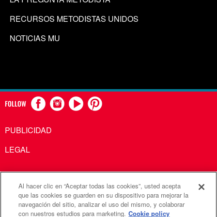
RECURSOS METODISTAS UNIDOS
NOTICIAS MU
FOLLOW
PUBLICIDAD
LEGAL
Al hacer clic en “Aceptar todas las cookies”, usted acepta
Comunicaciones Metodistas Unidas es una agencia de la
que las cookies se guarden en su dispositivo para mejorar la
navegación del sitio, analizar el uso del mismo, y colaborar
Iglesia Metodista Unida
con nuestros estudios para marketing.
Cookie policy