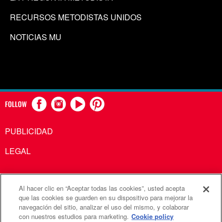
RECURSOS METODISTAS UNIDOS
NOTICIAS MU
FOLLOW
PUBLICIDAD
LEGAL
Al hacer clic en “Aceptar todas las cookies”, usted acepta
Comunicaciones Metodistas Unidas es una agencia de la
que las cookies se guarden en su dispositivo para mejorar la
navegación del sitio, analizar el uso del mismo, y colaborar
Iglesia Metodista Unida
con nuestros estudios para marketing.
Cookie policy