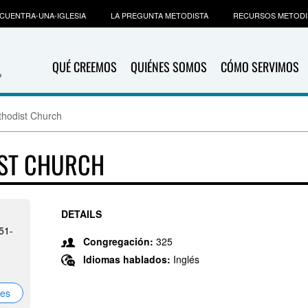
CUENTRA-UNA-IGLESIA
LA PREGUNTA METODISTA
RECURSOS METODI
QUÉ CREEMOS
QUIÉNES SOMOS
CÓMO SERVIMOS
thodist Church
IST CHURCH
DETAILS
51-
Congregación:
325
Idiomas hablados:
Inglés
nes