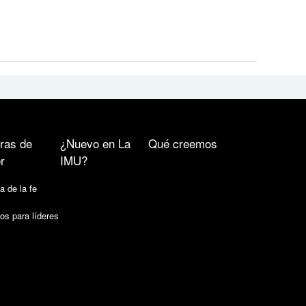
ras de
¿Nuevo en La
Qué creemos
r
IMU?
a de la fe
os para líderes