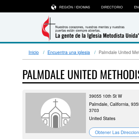
REGIÓN / IDIOMAS
DIRECTORIO
EN
Inicio
Encuentra una iglesia
Palmdale United Me
PALMDALE UNITED METHOD
39055 10th St W
Palmdale, California, 935
3703
United States
Obtener Las Direccio