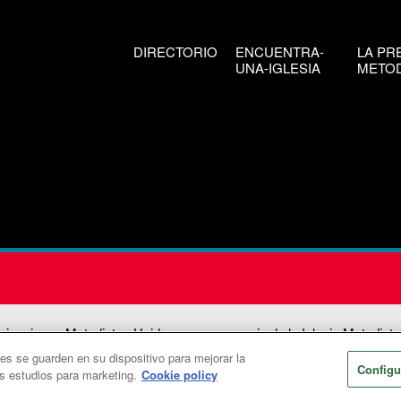
DIRECTORIO
ENCUENTRA-
LA PR
UNA-IGLESIA
METOD
icaciones Metodistas Unidas es una agencia de la Iglesia Metodista
ies se guarden en su dispositivo para mejorar la
026
Comunicaciones Metodistas Unidas. Reservados todos los dere
Configu
os estudios para marketing.
Cookie policy