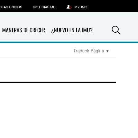
STAS UNIDOS
NOTICIAS MU
MYUMC
Sea
MANERAS DE CRECER
¿NUEVO EN LA IMU?
Traducir Página
▼