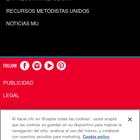
RECURSOS METODISTAS UNIDOS
NOTICIAS MU
FOLLOW
PUBLICIDAD
LEGAL
Al hacer clic en “Aceptar todas las cookies”, usted acepta
Comunicaciones Metodistas Unidas es una agencia de la
que las cookies se guarden en su dispositivo para mejorar la
navegación del sitio, analizar el uso del mismo, y colaborar
Iglesia Metodista Unida
con nuestros estudios para marketing.
Cookie policy