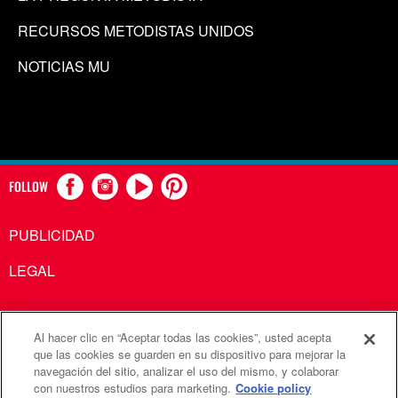
RECURSOS METODISTAS UNIDOS
NOTICIAS MU
FOLLOW
PUBLICIDAD
LEGAL
Al hacer clic en “Aceptar todas las cookies”, usted acepta
Comunicaciones Metodistas Unidas es una agencia de la
que las cookies se guarden en su dispositivo para mejorar la
navegación del sitio, analizar el uso del mismo, y colaborar
Iglesia Metodista Unida
con nuestros estudios para marketing.
Cookie policy