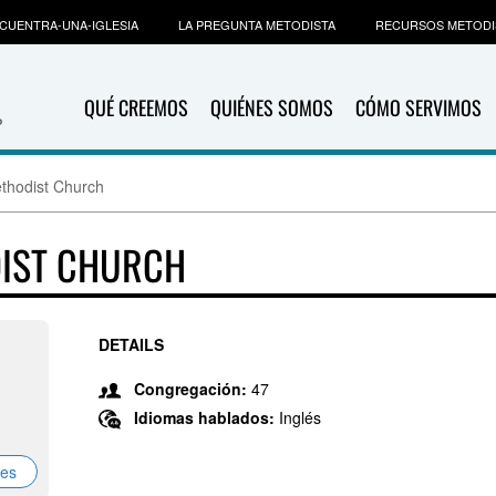
CUENTRA-UNA-IGLESIA
LA PREGUNTA METODISTA
RECURSOS METODI
QUÉ CREEMOS
QUIÉNES SOMOS
CÓMO SERVIMOS
thodist Church
IST CHURCH
DETAILS
Congregación:
47
Idiomas hablados:
Inglés
nes