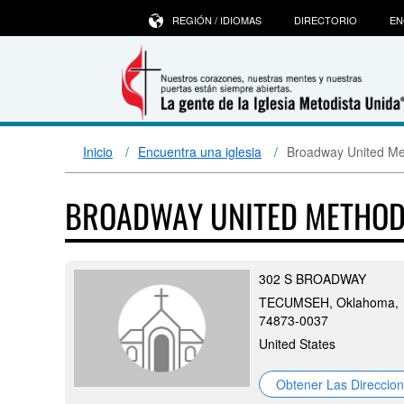
REGIÓN / IDIOMAS
DIRECTORIO
EN
Inicio
Encuentra una iglesia
Broadway United Me
BROADWAY UNITED METHOD
302 S BROADWAY
TECUMSEH, Oklahoma,
74873-0037
United States
Obtener Las Direccio