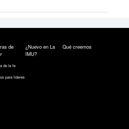
ras de
¿Nuevo en La
Qué creemos
r
IMU?
a de la fe
os para líderes