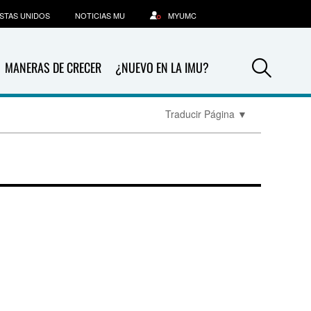
STAS UNIDOS
NOTICIAS MU
MYUMC
Sea
MANERAS DE CRECER
¿NUEVO EN LA IMU?
Traducir Página
▼