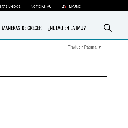
STAS UNIDOS
NOTICIAS MU
MYUMC
Sea
MANERAS DE CRECER
¿NUEVO EN LA IMU?
Traducir Página
▼