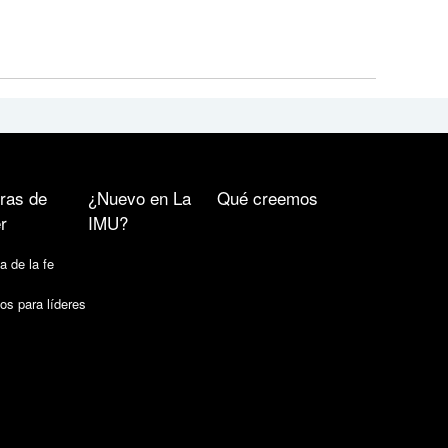
ras de
¿Nuevo en La
Qué creemos
r
IMU?
a de la fe
os para líderes