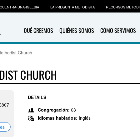
CUENTRA-UNA-IGLESIA
LA PREGUNTA METODISTA
RECURSOS METODI
QUÉ CREEMOS
QUIÉNES SOMOS
CÓMO SERVIMOS
Methodist Church
ODIST CHURCH
DETAILS
26807
Congregación:
63
Idiomas hablados:
Inglés
nes