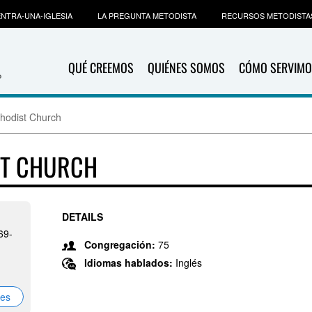
NTRA-UNA-IGLESIA
LA PREGUNTA METODISTA
RECURSOS METODISTA
QUÉ CREEMOS
QUIÉNES SOMOS
CÓMO SERVIMO
hodist Church
ST CHURCH
DETAILS
69-
Congregación:
75
Idiomas hablados:
Inglés
nes