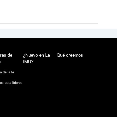
ras de
¿Nuevo en La
Qué creemos
r
IMU?
a de la fe
os para líderes