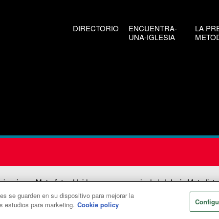
DIRECTORIO
ENCUENTRA-
LA PR
UNA-IGLESIA
METOD
icaciones Metodistas Unidas es una agencia de la Iglesia Metodista
ies se guarden en su dispositivo para mejorar la
026
Comunicaciones Metodistas Unidas. Reservados todos los dere
Configu
os estudios para marketing.
Cookie policy