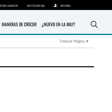
STAS UNIDOS
NOTICIAS MU
MYUMC
Sea
MANERAS DE CRECER
¿NUEVO EN LA IMU?
Traducir Página
▼