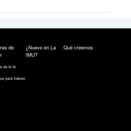
ras de
¿Nuevo en La
Qué creemos
r
IMU?
a de la fe
os para líderes