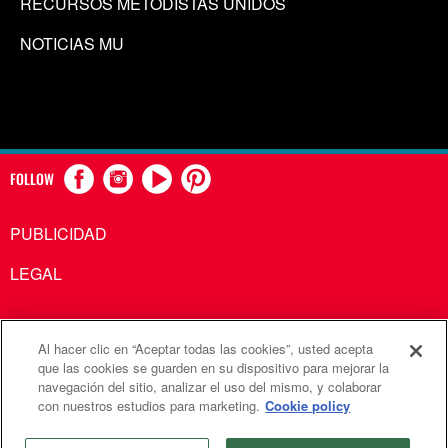
RECURSOS METODISTAS UNIDOS
NOTICIAS MU
FOLLOW
PUBLICIDAD
LEGAL
Al hacer clic en “Aceptar todas las cookies”, usted acepta
Comunicaciones Metodistas Unidas es una agencia de la
que las cookies se guarden en su dispositivo para mejorar la
navegación del sitio, analizar el uso del mismo, y colaborar
Iglesia Metodista Unida
con nuestros estudios para marketing.
Cookie policy
©2026
Comunicaciones Metodistas Unidas. Reservados
todos los derechos