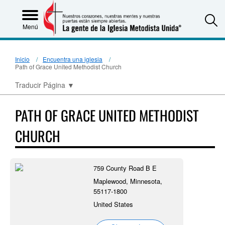
S
Menú
Inicio
Encuentra una iglesia
Path of Grace United Methodist Church
Traducir Página
▼
PATH OF GRACE UNITED METHODIST
CHURCH
759 County Road B E
Maplewood, Minnesota,
55117-1800
United States