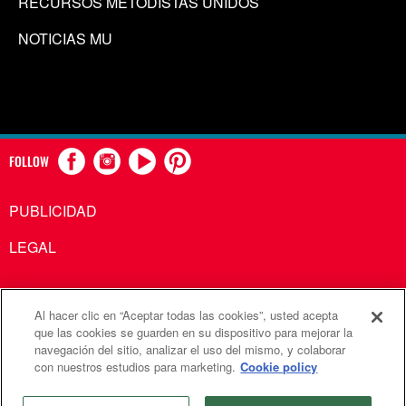
RECURSOS METODISTAS UNIDOS
NOTICIAS MU
FOLLOW
PUBLICIDAD
LEGAL
Al hacer clic en “Aceptar todas las cookies”, usted acepta
Comunicaciones Metodistas Unidas es una agencia de la
que las cookies se guarden en su dispositivo para mejorar la
navegación del sitio, analizar el uso del mismo, y colaborar
Iglesia Metodista Unida
con nuestros estudios para marketing.
Cookie policy
©2026
Comunicaciones Metodistas Unidas. Reservados
todos los derechos