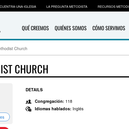
CUENTRA-UNA-IGLESIA
LA PREGUNTA METODISTA
RECURSOS METODI
QUÉ CREEMOS
QUIÉNES SOMOS
CÓMO SERVIMOS
ethodist Church
DIST CHURCH
DETAILS
Congregación:
118
Idiomas hablados:
Inglés
nes