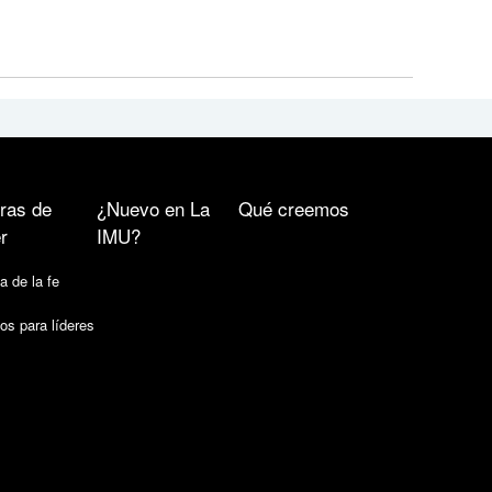
ras de
¿Nuevo en La
Qué creemos
r
IMU?
a de la fe
os para líderes