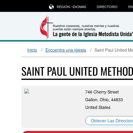
REGIÓN / IDIOMAS
DIRECTORIO
EN
Inicio
Encuentra una iglesia
Saint Paul United M
SAINT PAUL UNITED METHO
746 Cherry Street
Galion, Ohio, 44833
United States
Obtener Las Direccio