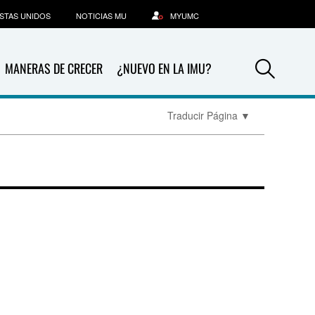
STAS UNIDOS
NOTICIAS MU
MYUMC
Sea
MANERAS DE CRECER
¿NUEVO EN LA IMU?
Traducir Página
▼