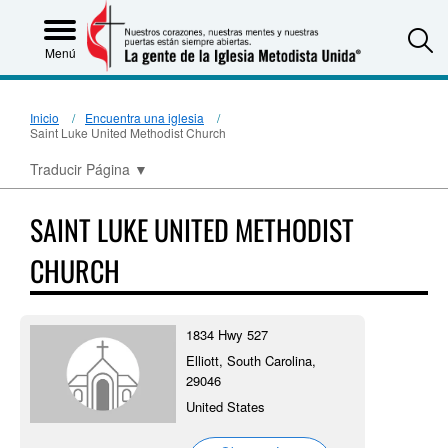
S
Menú
Inicio
Encuentra una iglesia
Saint Luke United Methodist Church
Traducir Página
▼
SAINT LUKE UNITED METHODIST
CHURCH
1834 Hwy 527
Elliott, South Carolina,
29046
United States