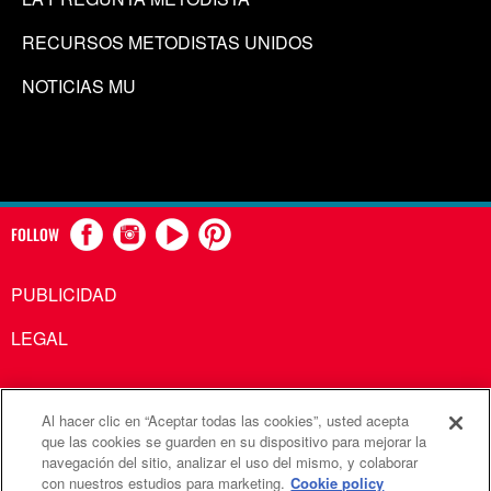
RECURSOS METODISTAS UNIDOS
NOTICIAS MU
FOLLOW
PUBLICIDAD
LEGAL
Al hacer clic en “Aceptar todas las cookies”, usted acepta
Comunicaciones Metodistas Unidas es una agencia de la
que las cookies se guarden en su dispositivo para mejorar la
navegación del sitio, analizar el uso del mismo, y colaborar
Iglesia Metodista Unida
con nuestros estudios para marketing.
Cookie policy