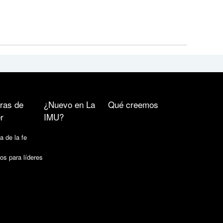
ras de
¿Nuevo en La
Qué creemos
r
IMU?
a de la fe
os para líderes