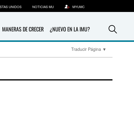
STAS UNIDOS
NOTICIAS MU
MYUMC
Sea
MANERAS DE CRECER
¿NUEVO EN LA IMU?
Traducir Página
▼