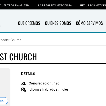
CUENTRA-UNA-IGLESIA
LA PREGUNTA METODISTA
RECURSOS METODI
QUÉ CREEMOS
QUIÉNES SOMOS
CÓMO SERVIMOS
thodist Church
IST CHURCH
DETAILS
Congregación:
426
Idiomas hablados:
Inglés
nes