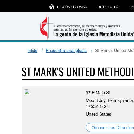
REGIÓN / IDIOMAS
DIRECTORIO
EN
Inicio
Encuentra una iglesia
St Mark's United Me
ST MARK'S UNITED METHOD
37 E Main St
Mount Joy, Pennsylvania,
17552-1424
United States
Obtener Las Direccio