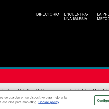
DIRECTORIO
ENCUENTRA-
LA PR
UNA-IGLESIA
METOD
icaciones Metodistas Unidas es una agencia de la Iglesia Metodista
ies se guarden en su dispositivo para mejorar la
026
Comunicaciones Metodistas Unidas. Reservados todos los dere
Configu
os estudios para marketing.
Cookie policy