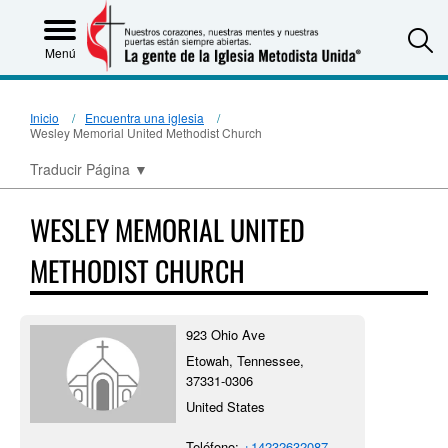
S
Menú
Inicio
Encuentra una iglesia
Wesley Memorial United Methodist Church
Traducir Página
▼
WESLEY MEMORIAL UNITED
METHODIST CHURCH
923 Ohio Ave
Etowah, Tennessee,
37331-0306
United States
Teléfono:
+14232632087