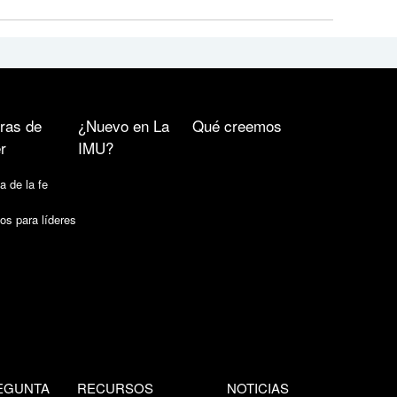
ras de
¿Nuevo en La
Qué creemos
r
IMU?
a de la fe
os para líderes
EGUNTA
RECURSOS
NOTICIAS