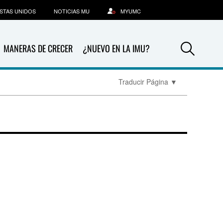
STAS UNIDOS
NOTICIAS MU
MYUMC
Sea
MANERAS DE CRECER
¿NUEVO EN LA IMU?
Traducir Página
▼