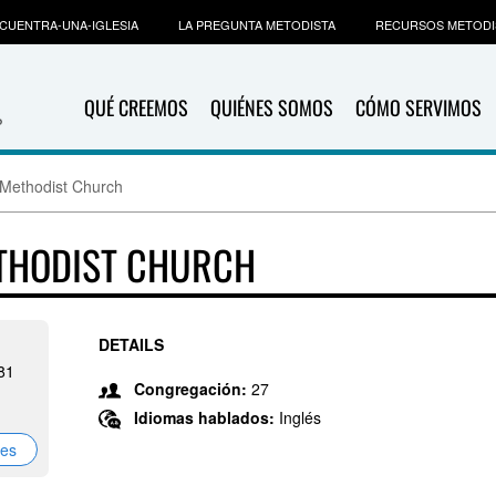
CUENTRA-UNA-IGLESIA
LA PREGUNTA METODISTA
RECURSOS METODI
QUÉ CREEMOS
QUIÉNES SOMOS
CÓMO SERVIMOS
d Methodist Church
ETHODIST CHURCH
DETAILS
481
Congregación:
27
Idiomas hablados:
Inglés
nes