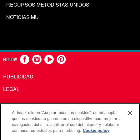
RECURSOS METODISTAS UNIDOS
NOTICIAS MU
FOLLOW
PUBLICIDAD
LEGAL
Al hacer clic en “Aceptar todas las cookies”, usted acepta
Comunicaciones Metodistas Unidas es una agencia de la
que las cookies se guarden en su dispositivo para mejorar la
navegación del sitio, analizar el uso del mismo, y colaborar
Iglesia Metodista Unida
con nuestros estudios para marketing.
Cookie policy
©2026
Comunicaciones Metodistas Unidas. Reservados