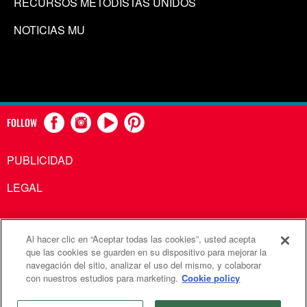
RECURSOS METODISTAS UNIDOS
NOTICIAS MU
FOLLOW
PUBLICIDAD
LEGAL
Al hacer clic en “Aceptar todas las cookies”, usted acepta
Comunicaciones Metodistas Unidas es una agencia de la
que las cookies se guarden en su dispositivo para mejorar la
navegación del sitio, analizar el uso del mismo, y colaborar
Iglesia Metodista Unida
con nuestros estudios para marketing.
Cookie policy
©2026
Comunicaciones Metodistas Unidas. Reservados
todos los derechos