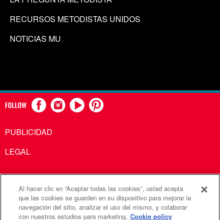
RECURSOS METODISTAS UNIDOS
NOTICIAS MU
FOLLOW
PUBLICIDAD
LEGAL
Al hacer clic en “Aceptar todas las cookies”, usted acepta
Comunicaciones Metodistas Unidas es una agencia de la
que las cookies se guarden en su dispositivo para mejorar la
navegación del sitio, analizar el uso del mismo, y colaborar
Iglesia Metodista Unida
con nuestros estudios para marketing.
Cookie policy