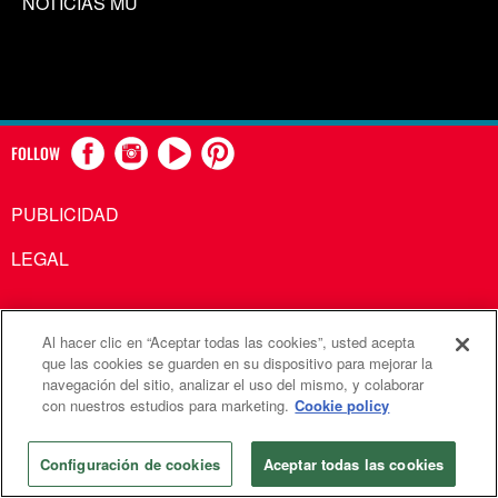
NOTICIAS MU
FOLLOW
PUBLICIDAD
LEGAL
Al hacer clic en “Aceptar todas las cookies”, usted acepta
Comunicaciones Metodistas Unidas es una agencia de la
que las cookies se guarden en su dispositivo para mejorar la
navegación del sitio, analizar el uso del mismo, y colaborar
Iglesia Metodista Unida
con nuestros estudios para marketing.
Cookie policy
©2026
Comunicaciones Metodistas Unidas. Reservados
todos los derechos
Configuración de cookies
Aceptar todas las cookies