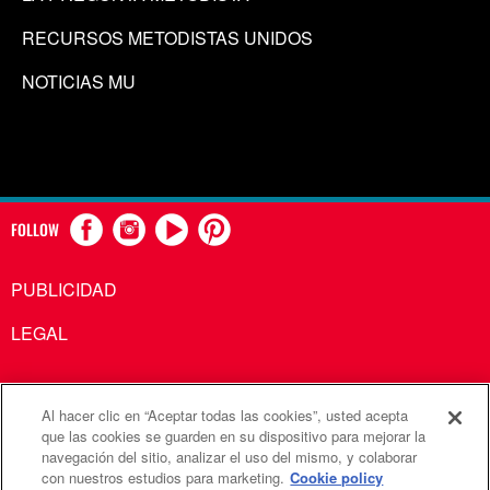
RECURSOS METODISTAS UNIDOS
NOTICIAS MU
FOLLOW
PUBLICIDAD
LEGAL
Al hacer clic en “Aceptar todas las cookies”, usted acepta
Comunicaciones Metodistas Unidas es una agencia de la
que las cookies se guarden en su dispositivo para mejorar la
navegación del sitio, analizar el uso del mismo, y colaborar
Iglesia Metodista Unida
con nuestros estudios para marketing.
Cookie policy