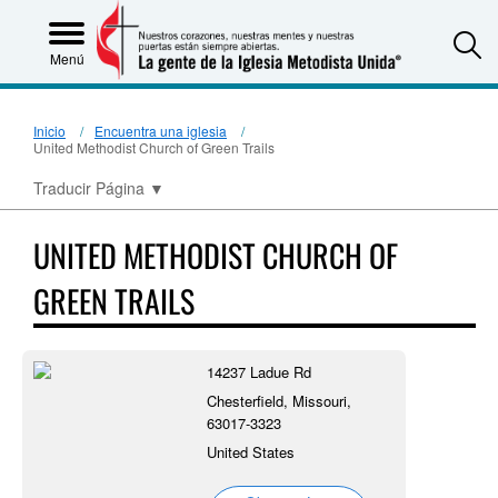
S
Menú
Inicio
Encuentra una iglesia
United Methodist Church of Green Trails
Traducir Página
▼
UNITED METHODIST CHURCH OF
GREEN TRAILS
14237 Ladue Rd
Chesterfield, Missouri,
63017-3323
United States