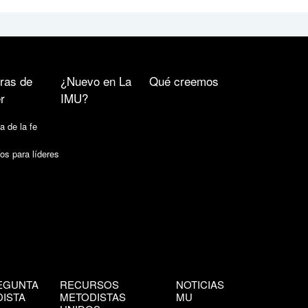
ras de
¿Nuevo en La
Qué creemos
r
IMU?
a de la fe
os para líderes
EGUNTA
RECURSOS
NOTICIAS
ISTA
METODISTAS
MU