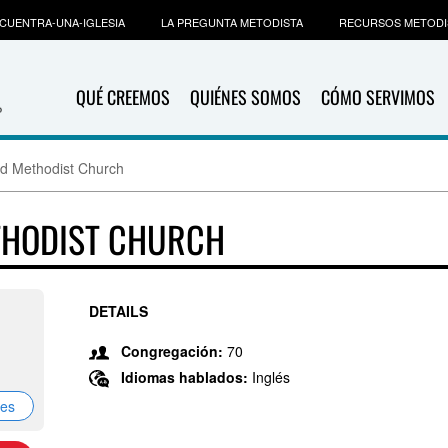
CUENTRA-UNA-IGLESIA
LA PREGUNTA METODISTA
RECURSOS METODI
QUÉ CREEMOS
QUIÉNES SOMOS
CÓMO SERVIMOS
d Methodist Church
THODIST CHURCH
DETAILS
1
Congregación:
70
Idiomas hablados:
Inglés
nes