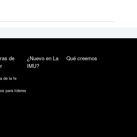
ras de
¿Nuevo en La
Qué creemos
r
IMU?
a de la fe
os para líderes