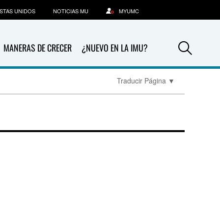
STAS UNIDOS
NOTICIAS MU
MYUMC
Sea
MANERAS DE CRECER
¿NUEVO EN LA IMU?
Traducir Página
▼