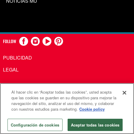
NOTICIAS MU
FOLLOW
PUBLICIDAD
LEGAL
Al hacer clic en “Aceptar todas las cookies”, usted acepta
Comunicaciones Metodistas Unidas es una agencia de la
que las cookies se guarden en su dispositivo para mejorar la
navegación del sitio, analizar el uso del mismo, y colaborar
Iglesia Metodista Unida
con nuestros estudios para marketing.
Cookie policy
©2026
Comunicaciones Metodistas Unidas. Reservados
todos los derechos
Configuración de cookies
Aceptar todas las cookies