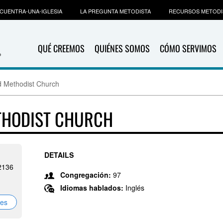
CUENTRA-UNA-IGLESIA
LA PREGUNTA METODISTA
RECURSOS METODI
QUÉ CREEMOS
QUIÉNES SOMOS
CÓMO SERVIMOS
d Methodist Church
THODIST CHURCH
DETAILS
32136
Congregación:
97
Idiomas hablados:
Inglés
nes