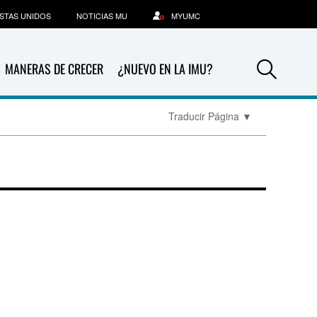
STAS UNIDOS
NOTICIAS MU
MYUMC
Sea
MANERAS DE CRECER
¿NUEVO EN LA IMU?
Traducir Página
▼