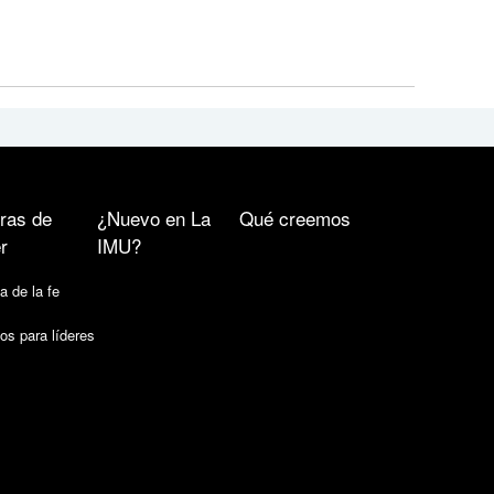
ras de
¿Nuevo en La
Qué creemos
r
IMU?
a de la fe
os para líderes