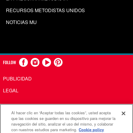
RECURSOS METODISTAS UNIDOS
NOTICIAS MU
FOLLOW
PUBLICIDAD
LEGAL
Al hacer clic en “Aceptar todas las cookies”, usted acepta
Comunicaciones Metodistas Unidas es una agencia de la
que las cookies se guarden en su dispositivo para mejorar la
navegación del sitio, analizar el uso del mismo, y colaborar
Iglesia Metodista Unida
con nuestros estudios para marketing.
Cookie policy