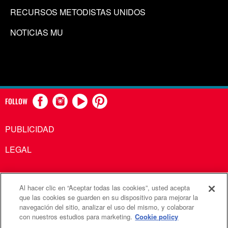
RECURSOS METODISTAS UNIDOS
NOTICIAS MU
FOLLOW
PUBLICIDAD
LEGAL
Al hacer clic en “Aceptar todas las cookies”, usted acepta
Comunicaciones Metodistas Unidas es una agencia de la
que las cookies se guarden en su dispositivo para mejorar la
navegación del sitio, analizar el uso del mismo, y colaborar
Iglesia Metodista Unida
con nuestros estudios para marketing.
Cookie policy
©2026
Comunicaciones Metodistas Unidas. Reservados