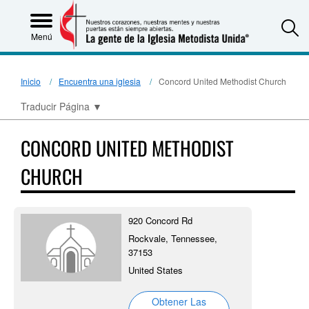
S
Menú
Inicio
Encuentra una iglesia
Concord United Methodist Church
Traducir Página
▼
CONCORD UNITED METHODIST
CHURCH
920 Concord Rd
Rockvale, Tennessee,
37153
United States
Obtener Las