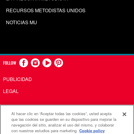
RECURSOS METODISTAS UNIDOS
NOTICIAS MU
FOLLOW
PUBLICIDAD
LEGAL
Al hacer clic en “Aceptar todas las cookies”, usted acepta
Comunicaciones Metodistas Unidas es una agencia de la
que las cookies se guarden en su dispositivo para mejorar la
navegación del sitio, analizar el uso del mismo, y colaborar
Iglesia Metodista Unida
con nuestros estudios para marketing.
Cookie policy