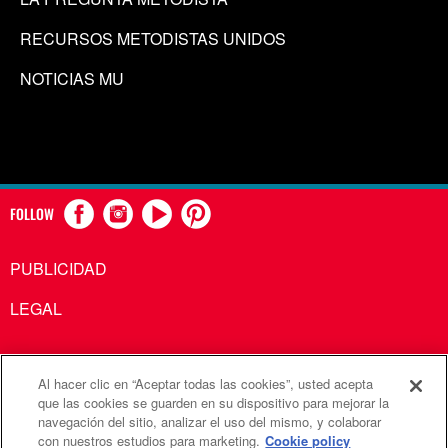
RECURSOS METODISTAS UNIDOS
NOTICIAS MU
FOLLOW
PUBLICIDAD
LEGAL
Al hacer clic en “Aceptar todas las cookies”, usted acepta
Comunicaciones Metodistas Unidas es una agencia de la
que las cookies se guarden en su dispositivo para mejorar la
navegación del sitio, analizar el uso del mismo, y colaborar
Iglesia Metodista Unida
con nuestros estudios para marketing.
Cookie policy