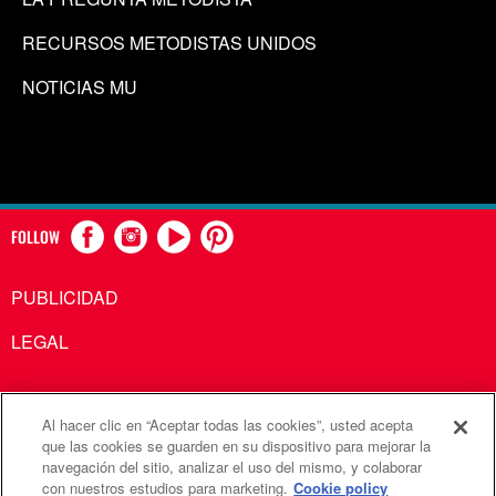
RECURSOS METODISTAS UNIDOS
NOTICIAS MU
FOLLOW
PUBLICIDAD
LEGAL
Al hacer clic en “Aceptar todas las cookies”, usted acepta
Comunicaciones Metodistas Unidas es una agencia de la
que las cookies se guarden en su dispositivo para mejorar la
navegación del sitio, analizar el uso del mismo, y colaborar
Iglesia Metodista Unida
con nuestros estudios para marketing.
Cookie policy