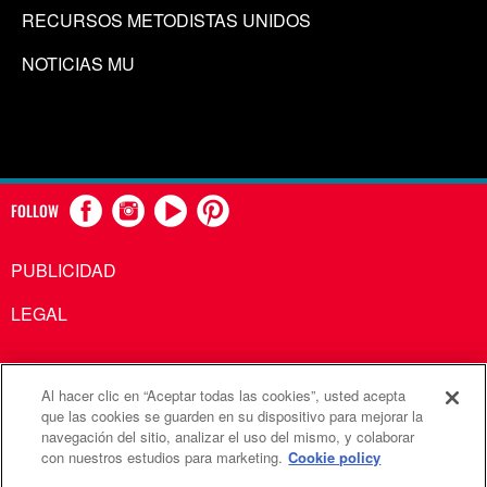
RECURSOS METODISTAS UNIDOS
NOTICIAS MU
FOLLOW
PUBLICIDAD
LEGAL
Al hacer clic en “Aceptar todas las cookies”, usted acepta
Comunicaciones Metodistas Unidas es una agencia de la
que las cookies se guarden en su dispositivo para mejorar la
navegación del sitio, analizar el uso del mismo, y colaborar
Iglesia Metodista Unida
con nuestros estudios para marketing.
Cookie policy
©2026
Comunicaciones Metodistas Unidas. Reservados