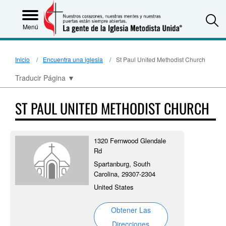
S
Menú
Inicio
Encuentra una iglesia
St Paul United Methodist Church
Traducir Página
▼
ST PAUL UNITED METHODIST CHURCH
1320 Fernwood Glendale
Rd
Spartanburg, South
Carolina, 29307-2304
United States
Obtener Las
Direcciones