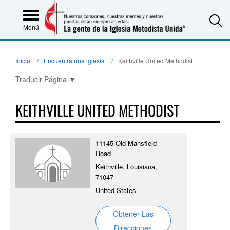
S
Menú
Inicio
Encuentra una iglesia
Keithville United Methodist
Traducir Página
▼
KEITHVILLE UNITED METHODIST
11145 Old Mansfield
Road
Keithville, Louisiana,
71047
United States
Obtener Las
Direcciones