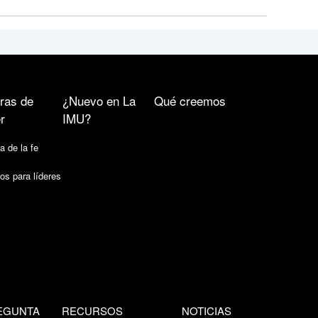
ras de
¿Nuevo en La
Qué creemos
r
IMU?
a de la fe
os para líderes
EGUNTA
RECURSOS
NOTICIAS