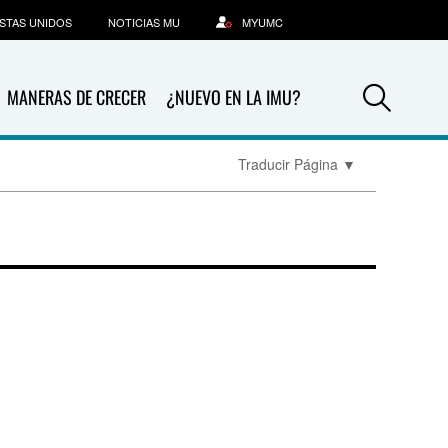
STAS UNIDOS
NOTICIAS MU
MYUMC
Sea
MANERAS DE CRECER
¿NUEVO EN LA IMU?
Traducir Página
▼