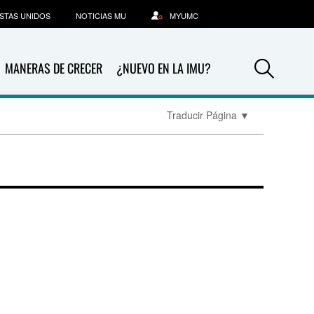
STAS UNIDOS
NOTICIAS MU
MYUMC
Sea
MANERAS DE CRECER
¿NUEVO EN LA IMU?
Traducir Página
▼