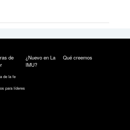
ras de
¿Nuevo en La
Qué creemos
r
IMU?
a de la fe
os para líderes